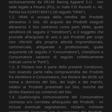
esclusivamente da VR|46 Racing Apparel S.r.l.
con
sede legale a Pesaro (PU), in Viale F.lli Rosselli n. 46,
Partita Iva 02495180412 (di seguito “VR46”).
1.2. VR46 si occupa della vendita dei Prodotti
attraverso il Sito. Gli acquisti dei Prodotti eseguiti
attraverso il Sito vedranno come parti VR46, quale
venditore (di seguito il “Venditore”), e il soggetto che
procede all’acquisto di uno o più Prodotti per scopi
non riferibili alla propria attività imprenditoriale,
commerciale, artigianale o professionale, quale
acquirente (di seguito il “Consumatore”), (Venditore e
Consumatore saranno di seguito collettivamente
indicati come le “Parti”).
1.3. Il Titolare non è parte delle presenti Condizioni,
non essendo parte nella compravendita dei Prodotti
fra Venditore e Consumatore, ma titolare dei diritti sul
nome a dominio del Sito, dei loghi e dei marchi,
relativi ai Prodotti presentati sul Sito, nonché del
diritto d’autore sui contenuti del Sito.
1.4. Qualsivoglia comunicazione del Consumatore
connessa e/o correlata all’acquisto dei Prodotti - ivi
incluse eventuali segnalazioni, reclami, richieste
concernenti l’acquisto e/o la consegna dei Prodotti,