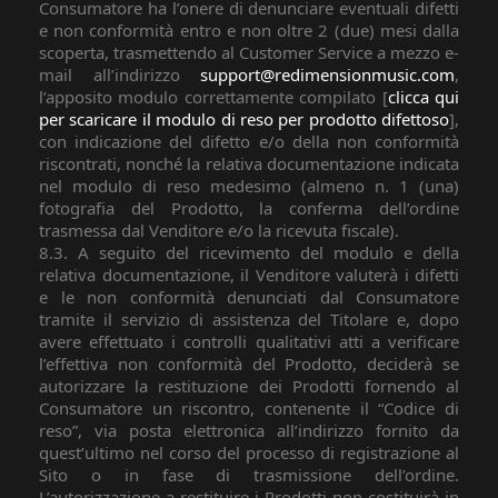
Consumatore ha l’onere di denunciare eventuali difetti
e non conformità entro e non oltre 2 (due) mesi dalla
scoperta, trasmettendo al Customer Service a mezzo e-
mail all’indirizzo
support@redimensionmusic.com
,
l’apposito modulo correttamente compilato [
clicca qui
per scaricare il modulo di reso per prodotto difettoso
],
con indicazione del difetto e/o della non conformità
riscontrati, nonché la relativa documentazione indicata
nel modulo di reso medesimo (almeno n. 1 (una)
fotografia del Prodotto, la conferma dell’ordine
trasmessa dal Venditore e/o la ricevuta fiscale).
8.3. A seguito del ricevimento del modulo e della
relativa documentazione, il Venditore valuterà i difetti
e le non conformità denunciati dal Consumatore
tramite il servizio di assistenza del Titolare e, dopo
avere effettuato i controlli qualitativi atti a verificare
l’effettiva non conformità del Prodotto, deciderà se
autorizzare la restituzione dei Prodotti fornendo al
Consumatore un riscontro, contenente il “Codice di
reso”, via posta elettronica all’indirizzo fornito da
quest’ultimo nel corso del processo di registrazione al
Sito o in fase di trasmissione dell’ordine.
L’autorizzazione a restituire i Prodotti non costituirà in