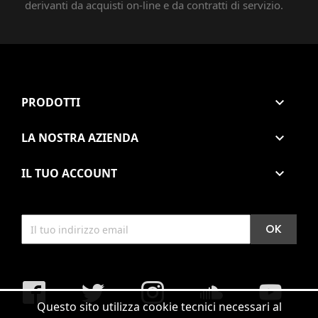
derivanti da acquisti on-line e da contratti di servizio.
PRODOTTI

LA NOSTRA AZIENDA

IL TUO ACCOUNT

Facebook
Twitter
Instagram
soundcloud
YouTub
Questo sito utilizza cookie tecnici necessari al