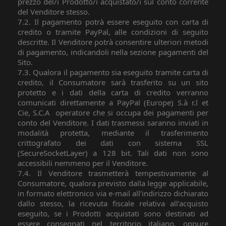
prezzo del/i Prodotto/i acquistato/i sul conto corrente
del Venditore stesso.
7.2. Il pagamento potrà essere eseguito con carta di
credito o tramite PayPal, alle condizioni di seguito
descritte. Il Venditore potrà consentire ulteriori metodi
di pagamento, indicandoli nella sezione pagamenti del
Sito.
7.3. Qualora il pagamento sia eseguito tramite carta di
credito, il Consumatore sarà trasferito su un sito
protetto e i dati della carta di credito verranno
comunicati direttamente a PayPal (Europe) S.à r.l et
Cie, S.C.A
operatore che si occupa dei pagamenti per
conto del Venditore. I dati trasmessi saranno inviati in
modalità protetta, mediante il trasferimento
crittografato dei dati con sistema SSL
(SecureSocketLayer) a 128 bit. Tali dati non sono
accessibili nemmeno per il Venditore.
7.4. Il Venditore trasmetterà tempestivamente al
Consumatore, qualora previsto dalla legge applicabile,
in formato elettronico via e-mail all’indirizzo dichiarato
dallo stesso, la ricevuta fiscale relativa all’acquisto
eseguito, se i Prodotti acquistati sono destinati ad
essere consegnati nel territorio italiano, oppure