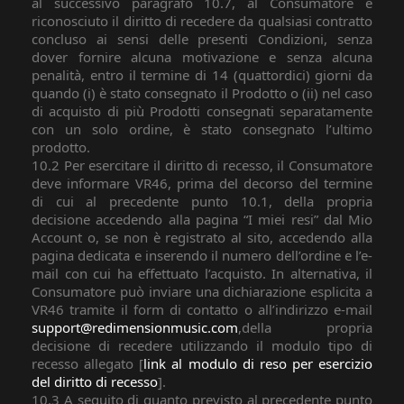
al successivo paragrafo 10.7, al Consumatore è
riconosciuto il diritto di recedere da qualsiasi contratto
concluso ai sensi delle presenti Condizioni, senza
dover fornire alcuna motivazione e senza alcuna
penalità, entro il termine di 14 (quattordici) giorni da
quando (i) è stato consegnato il Prodotto o (ii) nel caso
di acquisto di più Prodotti consegnati separatamente
con un solo ordine, è stato consegnato l’ultimo
prodotto.
10.2 Per esercitare il diritto di recesso, il Consumatore
deve informare VR46, prima del decorso del termine
di cui al precedente punto 10.1, della propria
decisione accedendo alla pagina “I miei resi” dal Mio
Account o, se non è registrato al sito, accedendo alla
pagina dedicata e inserendo il numero dell’ordine e l’e-
mail con cui ha effettuato l’acquisto. In alternativa, il
Consumatore può inviare una dichiarazione esplicita a
VR46 tramite il form di contatto o all’indirizzo e-mail
support@redimensionmusic.com
,della propria
decisione di recedere utilizzando il modulo tipo di
recesso allegato [
link al modulo di reso per esercizio
del diritto di recesso
].
10.3 A seguito di quanto previsto al precedente punto